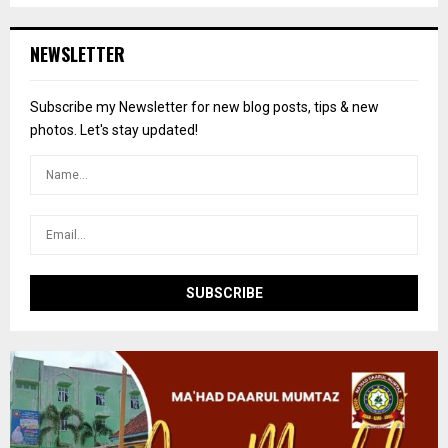
S
r
c
E
NEWSLETTER
h
f
A
o
Subscribe my Newsletter for new blog posts, tips & new
r
R
photos. Let's stay updated!
:
C
H