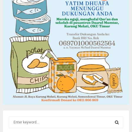
S
e
a