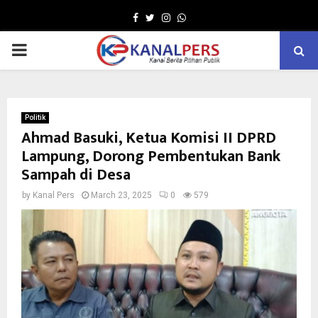
Facebook
Twitter
Instagram
Whatsapp
PRIMARY
MENU
Politik
Ahmad Basuki, Ketua Komisi II DPRD
Lampung, Dorong Pembentukan Bank
Sampah di Desa
by
Kanal Pers
March 23, 2025
0
579