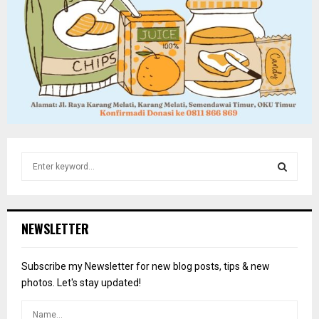
S
e
a
S
r
c
E
NEWSLETTER
h
f
A
o
Subscribe my Newsletter for new blog posts, tips & new
r
R
photos. Let's stay updated!
:
C