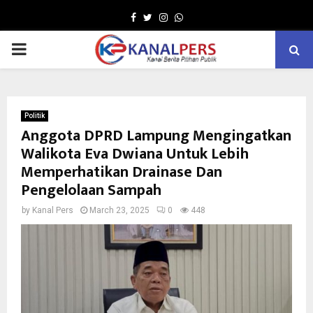
Facebook
Twitter
Instagram
Whatsapp
PRIMARY
MENU
Politik
Anggota DPRD Lampung Mengingatkan
Walikota Eva Dwiana Untuk Lebih
Memperhatikan Drainase Dan
Pengelolaan Sampah
by
Kanal Pers
March 23, 2025
0
448