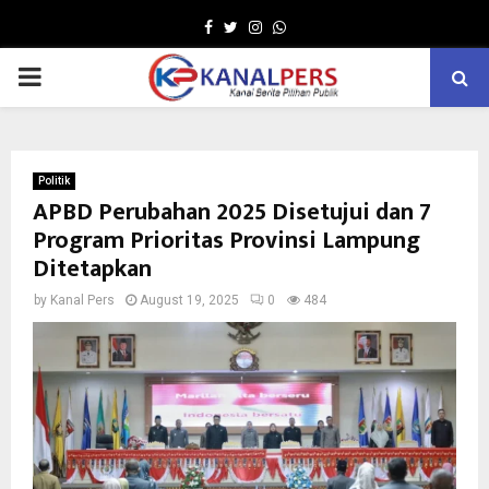
Facebook
Twitter
Instagram
Whatsapp
PRIMARY
MENU
Politik
APBD Perubahan 2025 Disetujui dan 7
Program Prioritas Provinsi Lampung
Ditetapkan
by
Kanal Pers
August 19, 2025
0
484