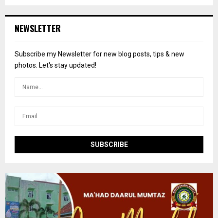
a
S
r
c
E
NEWSLETTER
h
f
A
o
Subscribe my Newsletter for new blog posts, tips & new
r
R
photos. Let's stay updated!
:
C
H