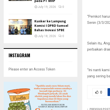
pada PT MHP
July 19, 2026
0
“Pemkot harus
Kunker ke Lampung
Senin (3/3/20
Komisi I DPRD Sumsel
Bahas Inovasi SPBE
July 18, 2026
0
Selain itu, A
perbaikan dra
INSTAGRAM
Please enter an Access Token
“Ini nanti ka
yang sering b
0
PREVIOUS POST