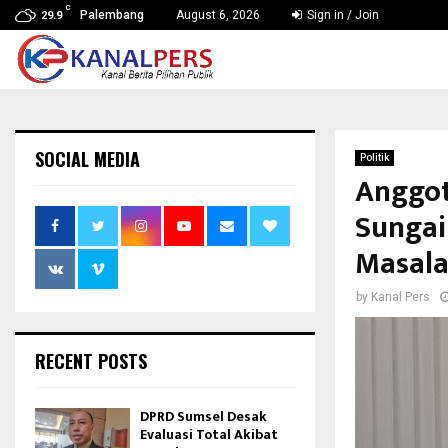
C
Palembang
August 6, 2026
Sign in / Join
29.9
SOCIAL MEDIA
Politik
Anggot
Sungai
Masala
by
Kanal Pers
RECENT POSTS
DPRD Sumsel Desak
Evaluasi Total Akibat