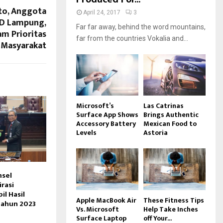
to, Anggota
April 24, 2017
3
RD Lampung,
Far far away, behind the word mountains,
m Prioritas
far from the countries Vokalia and...
 Masyarakat
Microsoft’s
Las Catrinas
Surface App Shows
Brings Authentic
Accessory Battery
Mexican Food to
Levels
Astoria
msel
rasi
il Hasil
Apple MacBook Air
These Fitness Tips
Tahun 2023
Vs. Microsoft
Help Take Inches
Surface Laptop
off Your...