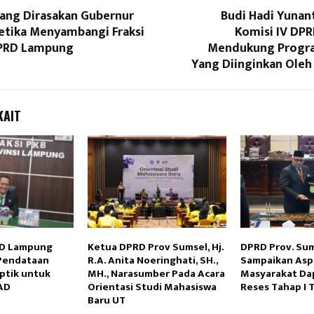
Yang Dirasakan Gubernur
Budi Hadi Yunan
tika Menyambangi Fraksi
Komisi IV DP
DPRD Lampung
Mendukung Progra
Yang Diinginkan Oleh
KAIT
PRD Lampung
Ketua DPRD Prov Sumsel, Hj.
DPRD Prov. Su
Pendataan
R.A. Anita Noeringhati, SH.,
Sampaikan Aspi
Optik untuk
MH., Narasumber Pada Acara
Masyarakat Dap
AD
Orientasi Studi Mahasiswa
Reses Tahap I 
Baru UT