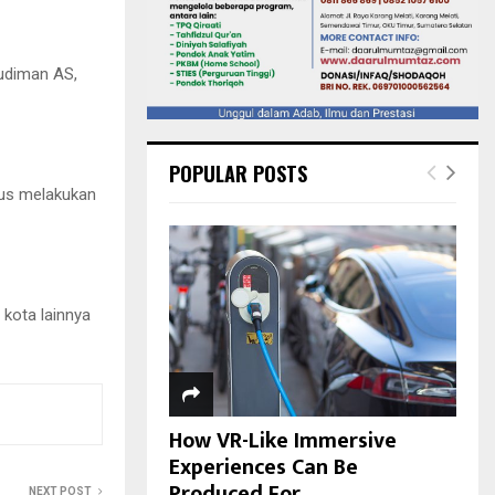
udiman AS,
POPULAR POSTS
rus melakukan
kota lainnya
How VR-Like Immersive
Experiences Can Be
Produced For...
NEXT POST