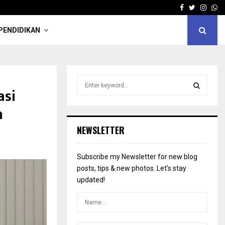
Facebook
Twitter
Insta
Wh
PENDIDIKAN
S
asi
e
a
S
n
r
c
E
NEWSLETTER
h
f
A
o
Subscribe my Newsletter for new blog
r
R
posts, tips & new photos. Let's stay
:
updated!
C
H