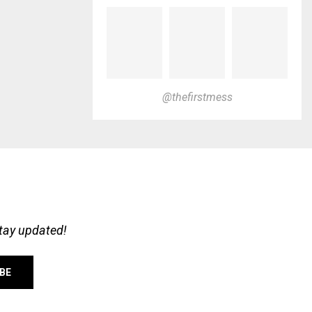
@thefirstmess
stay updated!