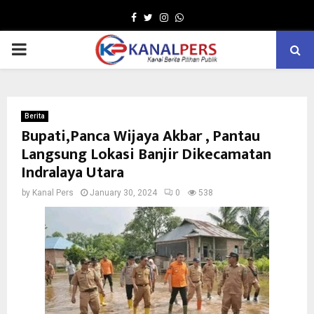
Facebook
Twitter
Instagram
Whatsapp
PRIMARY
MENU
Berita
Bupati,Panca Wijaya Akbar , Pantau
Langsung Lokasi Banjir Dikecamatan
Indralaya Utara
by
Kanal Pers
January 30, 2024
0
538