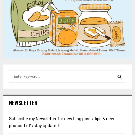
S
e
a
S
r
c
E
NEWSLETTER
h
f
A
o
Subscribe my Newsletter for new blog posts, tips & new
r
R
photos. Let's stay updated!
: