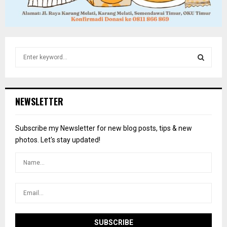
S
e
a
S
r
c
E
NEWSLETTER
h
f
A
o
Subscribe my Newsletter for new blog posts, tips & new
r
R
photos. Let's stay updated!
:
C
H