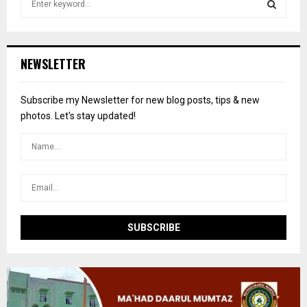
e
a
S
r
c
E
NEWSLETTER
h
f
A
o
Subscribe my Newsletter for new blog posts, tips & new
r
R
photos. Let's stay updated!
:
C
H