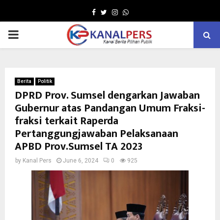
Facebook
Twitter
Instagram
Whatsapp
PRIMARY
MENU
Berita
Politik
DPRD Prov. Sumsel dengarkan Jawaban
Gubernur atas Pandangan Umum Fraksi-
fraksi terkait Raperda
Pertanggungjawaban Pelaksanaan
APBD Prov.Sumsel TA 2023
by
Kanal Pers
June 6, 2024
0
925