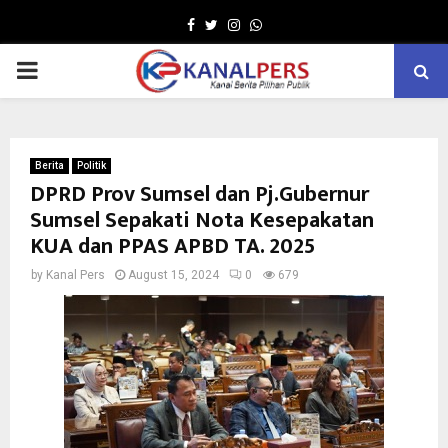
Facebook
Twitter
Instagram
Whatsapp
PRIMARY
MENU
Berita
Politik
DPRD Prov Sumsel dan Pj.Gubernur
Sumsel Sepakati Nota Kesepakatan
KUA dan PPAS APBD TA. 2025
by
Kanal Pers
August 15, 2024
0
679