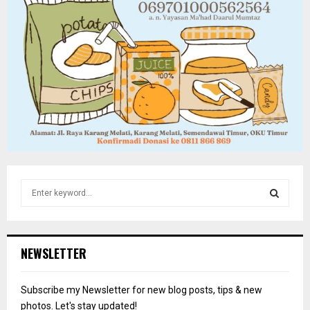
S
e
a
S
r
c
E
NEWSLETTER
h
f
A
o
Subscribe my Newsletter for new blog posts, tips & new
r
R
photos. Let's stay updated!