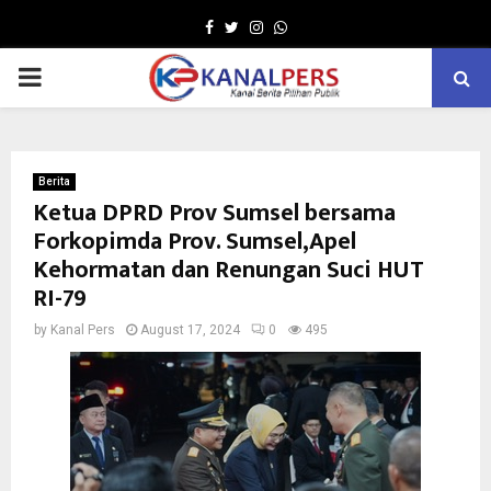
Facebook
Twitter
Instagram
Whatsapp
PRIMARY
MENU
Berita
Ketua DPRD Prov Sumsel bersama
Forkopimda Prov. Sumsel,Apel
Kehormatan dan Renungan Suci HUT
RI-79
by
Kanal Pers
August 17, 2024
0
495