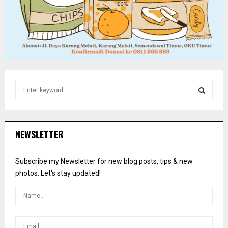
S
e
a
S
r
c
E
NEWSLETTER
h
f
A
o
Subscribe my Newsletter for new blog posts, tips & new
r
R
photos. Let's stay updated!
:
C
H