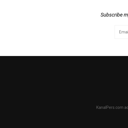
Subscribe my
KanalPers.com ad