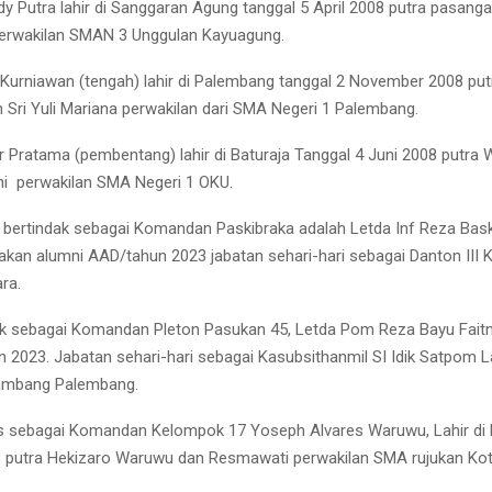
y Putra lahir di Sanggaran Agung tanggal 5 April 2008 putra pasang
perwakilan SMAN 3 Unggulan Kayuagung.
 Kurniawan (tengah) lahir di Palembang tanggal 2 November 2008 put
 Sri Yuli Mariana perwakilan dari SMA Negeri 1 Palembang.
r Pratama (pembentang) lahir di Baturaja Tanggal 4 Juni 2008 putra W
ani perwakilan SMA Negeri 1 OKU.
 bertindak sebagai Komandan Paskibraka adalah Letda Inf Reza Bas
an alumni AAD/tahun 2023 jabatan sehari-hari sebagai Danton III K
ra.
ak sebagai Komandan Pleton Pasukan 45, Letda Pom Reza Bayu Fait
 2023. Jabatan sehari-hari sebagai Kasubsithanmil SI Idik Satpom L
ambang Palembang.
s sebagai Komandan Kelompok 17 Yoseph Alvares Waruwu, Lahir di 
 putra Hekizaro Waruwu dan Resmawati perwakilan SMA rujukan Ko