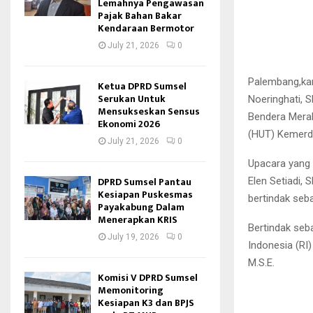
Lemahnya Pengawasan
Pajak Bahan Bakar
Kendaraan Bermotor
July 21, 2026
0
Palembang,kan
Ketua DPRD Sumsel
Serukan Untuk
Noeringhati, 
Mensukseskan Sensus
Bendera Merah
Ekonomi 2026
(HUT) Kemerde
July 21, 2026
0
Upacara yang 
DPRD Sumsel Pantau
Elen Setiadi, 
Kesiapan Puskesmas
bertindak se
Payakabung Dalam
Menerapkan KRIS
Bertindak seb
July 19, 2026
0
Indonesia (RI)
M.S.E.
Komisi V DPRD Sumsel
Memonitoring
Kesiapan K3 dan BPJS