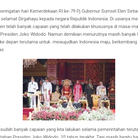
peringatan hari Kemerdekaan RI ke-79 Pj Gubernur Sumsel Elen Setia
elamat Dirgahayu kepada negara Republik Indonesia. Di usianya m
Elen telah banyak capaian yang telah dilakukan khususnya di masa-m
 Presiden Joko Widodo. Namun demikian menurutnya masih banyak 
i ke depan terutama untuk mewujudkan
Indonesia maju, berkembang
as.
Reply
Retweet
Favorite
Reply
R
h sudah banyak capaian yang kita lakukan selama pemerintahan ter
ahan Presiden Joko Widodo. 10 tahun terakhir. Tapi masih begitu b