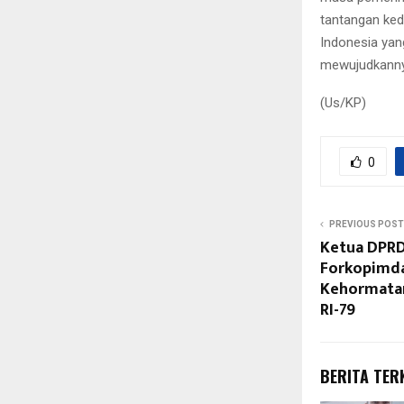
tantangan ke
Indonesia ya
mewujudkannya
(Us/KP)
0
PREVIOUS POST
Ketua DPRD
Forkopimda
Kehormatan
RI-79
BERITA TER