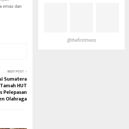
ia emas dan
@thefirstmess
NEXT POST
si Sumatera
h Tamah HUT
us Pelepasan
en Olahraga