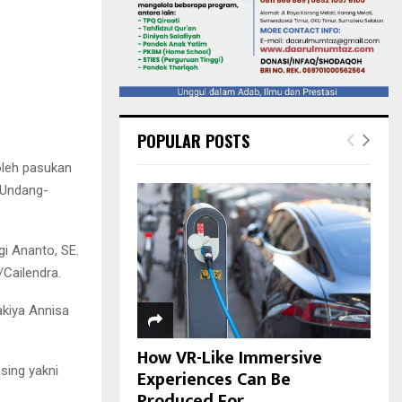
POPULAR POSTS
oleh pasukan
 Undang-
i Ananto, SE.
Cailendra.
kiya Annisa
How VR-Like Immersive
sing yakni
Experiences Can Be
Produced For...