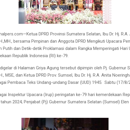
alpers.com—Ketua DPRD Provinsi Sumatera Selatan, Ibu Dr. Hj. R.A. 
SH.,MH., bersama Pimpinan dan Anggota DPRD Mengikuti Upacara Pen
 Putih dan Detik-detik Proklamasi dalam Rangka Memperingati Hari 
kaan Republik Indonesia (RI) ke-79.
digelar di Halaman Griya Agung tersebut dipimpin oleh Pj. Gubernur
SH., MSE, dan Ketua DPRD Prov. Sumsel, Ibu Dr. Hj. R.A. Anita Noeringha
bagai Pembaca Teks Undang-undang Dasar (UUD) 1945.
Sabtu (17/8/
agai Inspektur Upacara (Irup) peringatan ke-79 hari kemerdekaan Rep
 tahun 2024, Penjabat (Pj) Gubernur Sumatera Selatan (Sumsel) Elen 