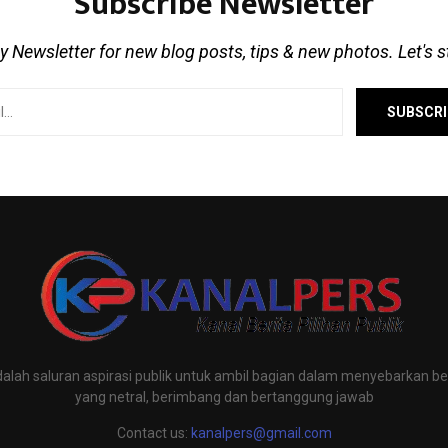
Subscribe Newsletter
 Newsletter for new blog posts, tips & new photos. Let's 
alah saluran aspirasi publik untuk ambil bagian dalam menyebarkan ber
yang netral, berimbang dan bertanggung jawab
Contact us:
kanalpers@gmail.com