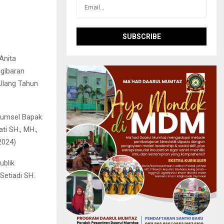
Anita
gibaran
Ulang Tahun
 Sumsel Bapak
ti SH., MH.,
2024)
ublik
Setiadi SH.