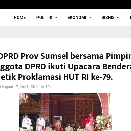
HOME
POLITIK
EKONOMI
BISNIS
DPRD Prov Sumsel bersama Pimpi
ggota DPRD ikuti Upacara Bender
detik Proklamasi HUT RI ke-79.
August 17, 2024
0
524