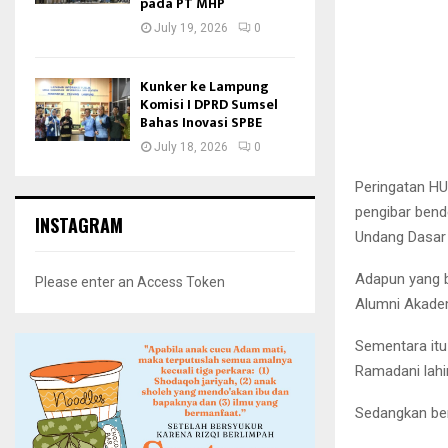
pada PT MHP
July 19, 2026
0
Kunker ke Lampung
Komisi I DPRD Sumsel
Bahas Inovasi SPBE
July 18, 2026
0
Peringatan HU
pengibar bend
INSTAGRAM
Undang Dasar 
Adapun yang b
Please enter an Access Token
Alumni Akadem
Sementara itu
Ramadani lahi
Sedangkan ber