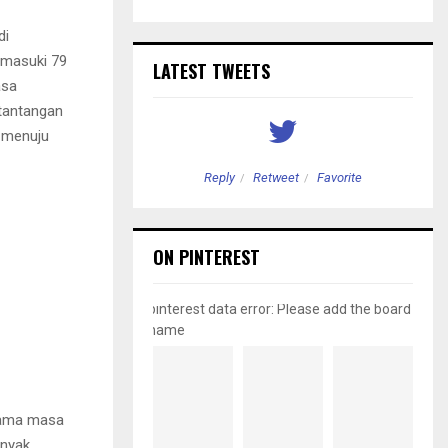
di
emasuki 79
LATEST TWEETS
asa
tantangan
 menuju
etweet
Favorite
Reply
Retweet
Favorite
ON PINTEREST
pinterest data error: Please add the board
name
utama masa
anyak