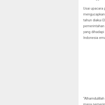
Usai upacara 
mengucapkan s
tahun diakui 
pemerintahan
yang dihadap
Indonesia em
“Alhamdulilla
masa pemerint