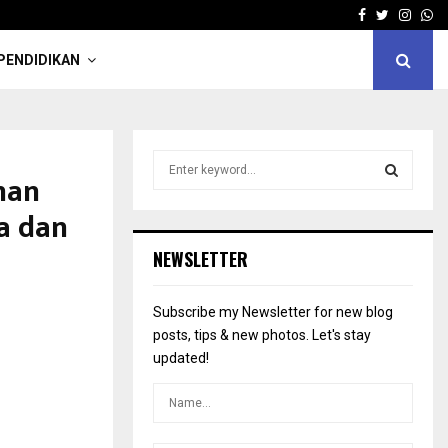
Facebook
Twitter
Insta
Wh
PENDIDIKAN
S
nan
e
a
S
a dan
r
c
E
NEWSLETTER
h
f
A
o
Subscribe my Newsletter for new blog
r
R
posts, tips & new photos. Let's stay
:
updated!
C
H