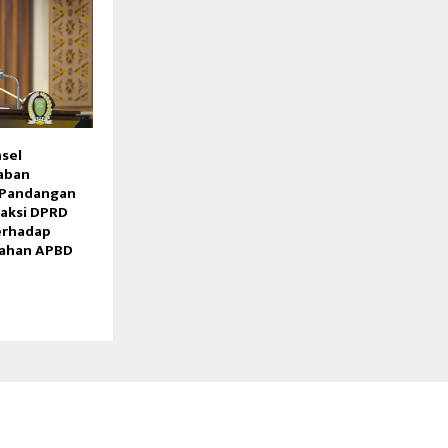
sel
aban
 Pandangan
raksi DPRD
erhadap
bahan APBD