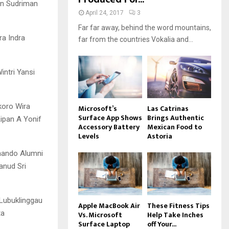
an Sudriman
April 24, 2017
3
Far far away, behind the word mountains,
ra Indra
far from the countries Vokalia and...
intri Yansi
koro Wira
Microsoft’s
Las Catrinas
Surface App Shows
Brings Authentic
ipan A Yonif
Accessory Battery
Mexican Food to
Levels
Astoria
nando Alumni
anud Sri
Lubuklinggau
Apple MacBook Air
These Fitness Tips
ta
Vs. Microsoft
Help Take Inches
Surface Laptop
off Your...