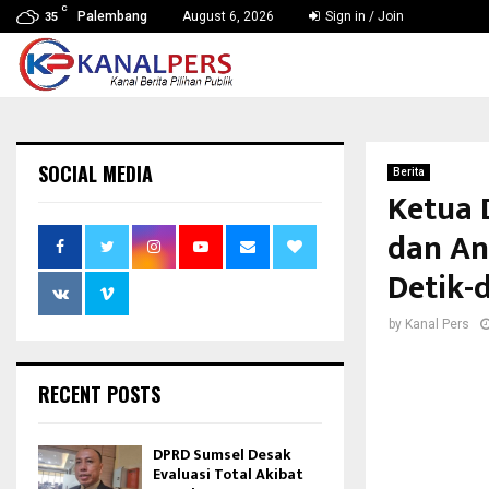
C
Palembang
August 6, 2026
Sign in / Join
35
SOCIAL MEDIA
Berita
Ketua 
dan An
Detik-
by
Kanal Pers
RECENT POSTS
DPRD Sumsel Desak
Evaluasi Total Akibat