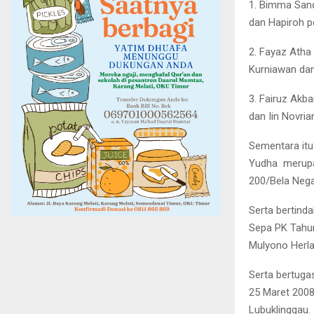
1. Bimma Sand
dan Hapiroh 
2. Fayaz Atha
Kurniawan dan
3. Fairuz Akba
dan Iin Novri
Sementara itu
Yudha merupak
200/Bela Nega
Serta bertind
Sepa PK Tahun
Mulyono Herl
Serta bertuga
25 Maret 2008
Lubuklinggau.