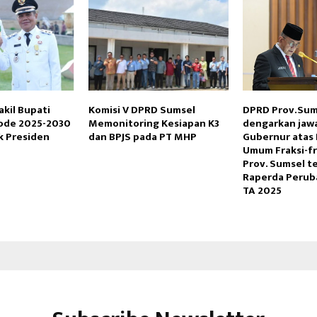
kil Bupati
Komisi V DPRD Sumsel
DPRD Prov.Sum
iode 2025-2030
Memonitoring Kesiapan K3
dengarkan jaw
k Presiden
dan BPJS pada PT MHP
Gubernur atas
Umum Fraksi-f
Prov. Sumsel t
Raperda Peru
TA 2025