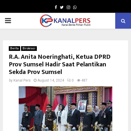
Facebook
Twitter
Instagram
Whatsapp
PRIMARY
MENU
Berita
Birokrasi
R.A. Anita Noeringhati, Ketua DPRD
Prov Sumsel Hadir Saat Pelantikan
Sekda Prov Sumsel
by
Kanal Pers
August 14, 2024
0
487