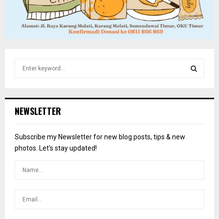
S
e
a
S
r
c
E
NEWSLETTER
h
f
A
o
Subscribe my Newsletter for new blog posts, tips & new
r
R
photos. Let's stay updated!
:
C
H