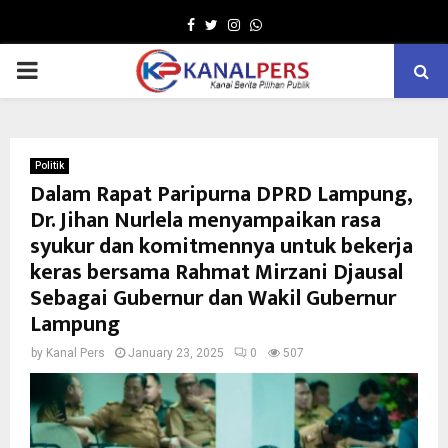
Facebook
Twitter
Instagram
Whatsapp
PRIMARY
MENU
Politik
Dalam Rapat Paripurna DPRD Lampung,
Dr. Jihan Nurlela menyampaikan rasa
syukur dan komitmennya untuk bekerja
keras bersama Rahmat Mirzani Djausal
Sebagai Gubernur dan Wakil Gubernur
Lampung
by
Kanal Pers
January 23, 2025
0
507