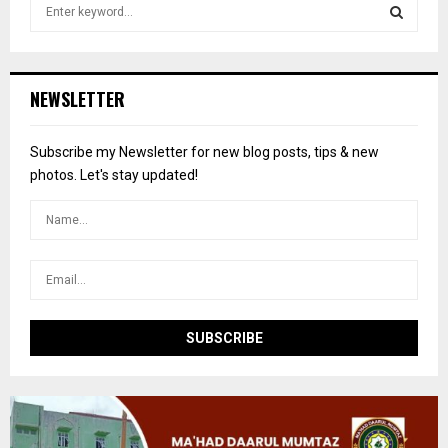
S
e
a
S
r
c
E
NEWSLETTER
h
f
A
o
Subscribe my Newsletter for new blog posts, tips & new
r
R
photos. Let's stay updated!
:
C
H