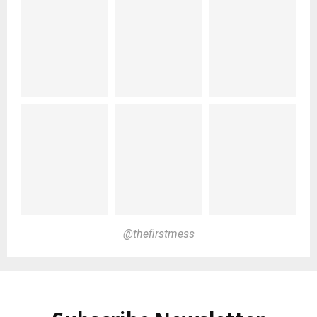
@thefirstmess