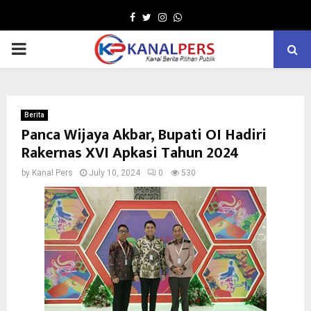
Facebook
Twitter
Instagram
Whatsapp
PRIMARY
MENU
Berita
Panca Wijaya Akbar, Bupati OI Hadiri
Rakernas XVI Apkasi Tahun 2024
by
Kanal Pers
July 10, 2024
0
530