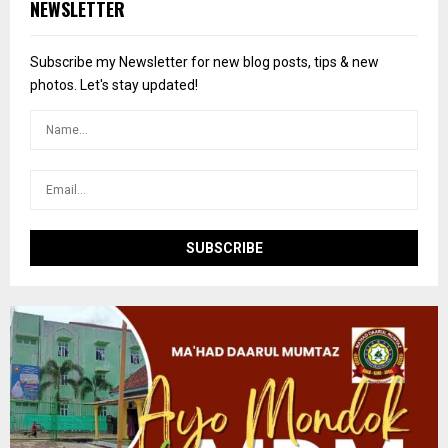
E
NEWSLETTER
h
f
A
o
Subscribe my Newsletter for new blog posts, tips & new
r
R
photos. Let's stay updated!
:
C
H