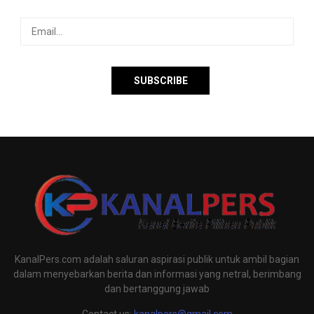
KanalPers.com adalah saluran aspirasi publik untuk ambil bagian
dalam menyebarkan berita dan informasi yang netral, berimbang
dan bertanggung jawab
Contact us:
kanalpers@gmail.com