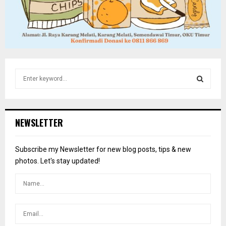
S
e
a
S
r
c
E
NEWSLETTER
h
f
A
o
Subscribe my Newsletter for new blog posts, tips & new
r
R
photos. Let's stay updated!
:
C
H