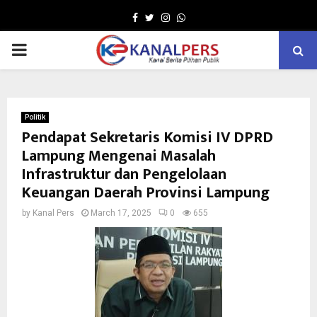
Facebook
Twitter
Instagram
Whatsapp
PRIMARY
MENU
Politik
Pendapat Sekretaris Komisi IV DPRD
Lampung Mengenai Masalah
Infrastruktur dan Pengelolaan
Keuangan Daerah Provinsi Lampung
by
Kanal Pers
March 17, 2025
0
655