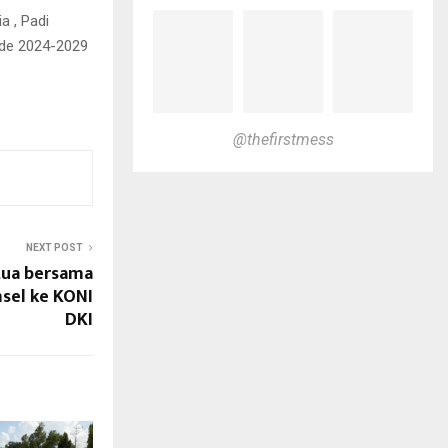
a , Padi
ode 2024-2029
@thefirstmess
NEXT POST
tua bersama
sel ke KONI
DKI