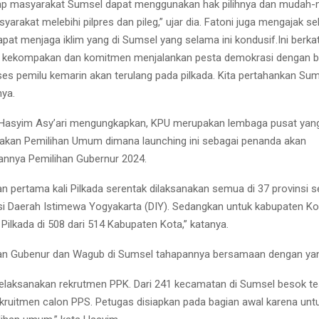
ap masyarakat Sumsel dapat menggunakan hak pilihnya dan mudah
syarakat melebihi pilpres dan pileg,” ujar dia. Fatoni juga mengajak se
pat menjaga iklim yang di Sumsel yang selama ini kondusif.Ini berka
 kekompakan dan komitmen menjalankan pesta demokrasi dengan b
s pemilu kemarin akan terulang pada pilkada. Kita pertahankan Sum
nya.
 Hasyim Asy’ari mengungkapkan, KPU merupakan lembaga pusat yan
akan Pemilihan Umum dimana launching ini sebagai penanda akan
annya Pemilihan Gubernur 2024.
an pertama kali Pilkada serentak dilaksanakan semua di 37 provinsi s
nsi Daerah Istimewa Yogyakarta (DIY). Sedangkan untuk kabupaten Ko
 Pilkada di 508 dari 514 Kabupaten Kota,” katanya.
an Gubenur dan Wagub di Sumsel tahapannya bersamaan dengan yang
elaksanakan rekrutmen PPK. Dari 241 kecamatan di Sumsel besok tes 
ekruitmen calon PPS. Petugas disiapkan pada bagian awal karena u