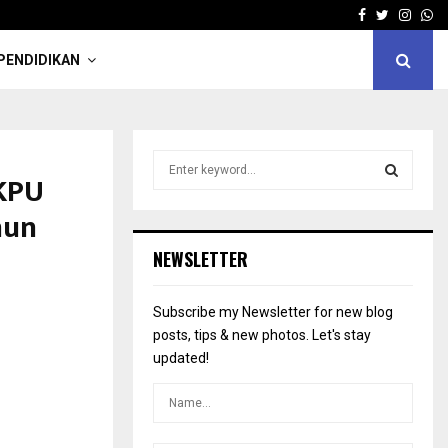
Facebook
Twitter
Insta
Wh
PENDIDIKAN
S
 KPU
e
a
S
hun
r
c
E
NEWSLETTER
h
f
A
o
Subscribe my Newsletter for new blog
r
R
posts, tips & new photos. Let's stay
:
updated!
C
H