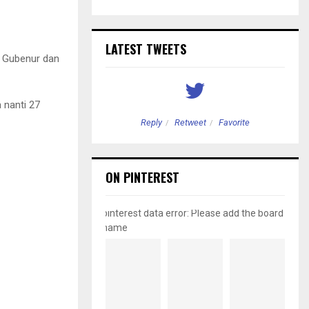
LATEST TWEETS
n Gubenur dan
 nanti 27
etweet
Favorite
Reply
Retweet
Favorite
ON PINTEREST
pinterest data error: Please add the board
name