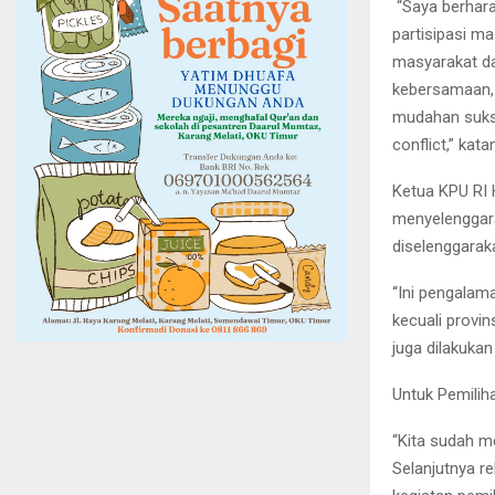
“Saya berhar
partisipasi ma
masyarakat da
kebersamaan,
mudahan sukse
conflict,” kata
Ketua KPU RI
menyelenggar
diselenggarak
“Ini pengalam
kecuali provi
juga dilakukan
Untuk Pemilih
“Kita sudah m
Selanjutnya r