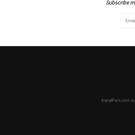
Subscribe my
KanalPers.com ad