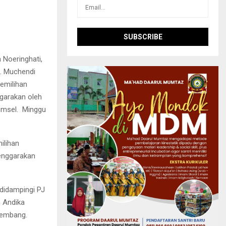
 Noeringhati,
H. Muchendi
Pemilihan
garakan oleh
umsel.
Minggu
ilihan
lenggarakan
didampingi PJ
 Andika
lembang.