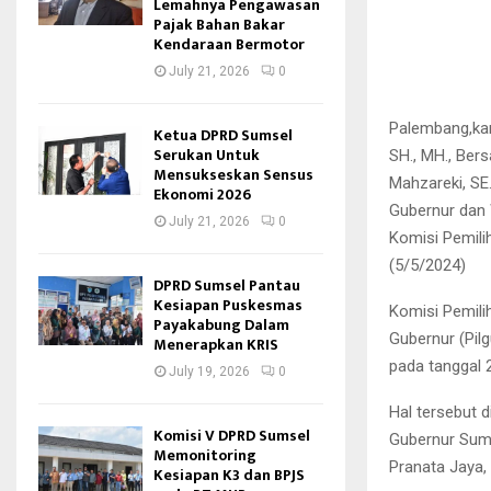
Lemahnya Pengawasan
Pajak Bahan Bakar
Kendaraan Bermotor
July 21, 2026
0
Palembang,kan
Ketua DPRD Sumsel
Serukan Untuk
SH., MH., Ber
Mensukseskan Sensus
Mahzareki, SE.
Ekonomi 2026
Gubernur dan 
July 21, 2026
0
Komisi Pemili
(5/5/2024)
DPRD Sumsel Pantau
Kesiapan Puskesmas
Komisi Pemili
Payakabung Dalam
Gubernur (Pil
Menerapkan KRIS
pada tanggal
July 19, 2026
0
Hal tersebut 
Komisi V DPRD Sumsel
Gubernur Suma
Memonitoring
Pranata Jaya,
Kesiapan K3 dan BPJS