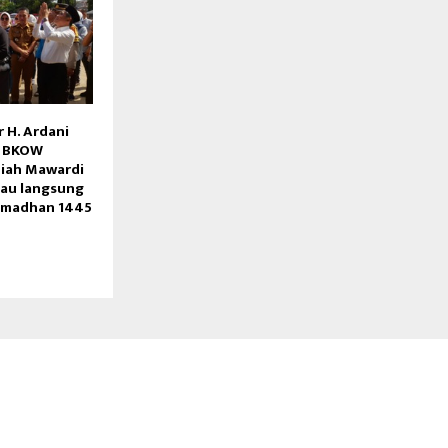
 H. Ardani
a BKOW
ziah Mawardi
jau langsung
amadhan 1445