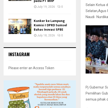
pada PT MHP
Selain Ketua 
July 19, 2026
0
Selatan,Agus 
Naudi Nurdika
Kunker ke Lampung
Komisi I DPRD Sumsel
Bahas Inovasi SPBE
July 18, 2026
0
INSTAGRAM
Please enter an Access Token
Pj Gubernur S
Pemilihan Gub
semua pihak 