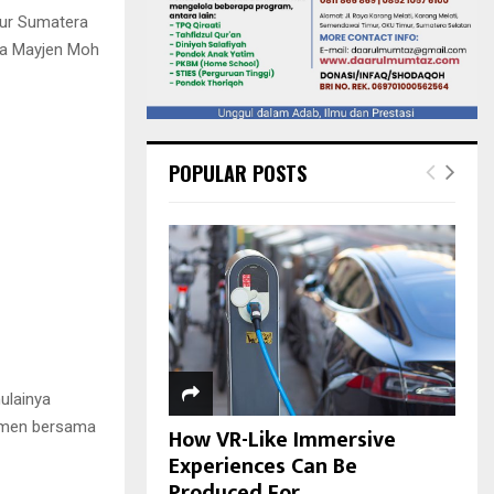
nur Sumatera
ya Mayjen Moh
POPULAR POSTS
ulainya
itmen bersama
How VR-Like Immersive
Experiences Can Be
Produced For...