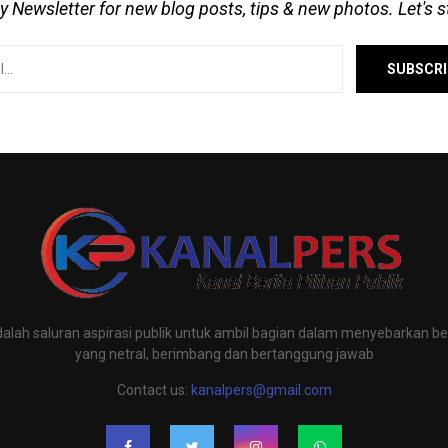
 Newsletter for new blog posts, tips & new photos. Let's 
alah saluran aspirasi publik untuk ambil bagian dalam menyebarkan ber
yang netral, berimbang dan bertanggung jawab
Contact us:
kanalpers@gmail.com