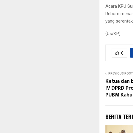
Acara KPU Sum
Reborn menand
yang serentak
(Us/KP)
0
PREVIOUS POST
Ketua dan 
IV DPRD Pr
PUBM Kabup
BERITA TER