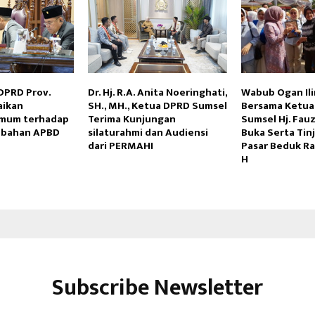
 DPRD Prov.
Dr. Hj. R.A. Anita Noeringhati,
Wabub Ogan Ilir
aikan
SH., MH., Ketua DPRD Sumsel
Bersama Ketu
mum terhadap
Terima Kunjungan
Sumsel Hj. Fau
ubahan APBD
silaturahmi dan Audiensi
Buka Serta Tin
dari PERMAHI
Pasar Beduk R
H
Subscribe Newsletter