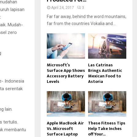
-mudahan
April 24, 2017
3
luruh lapisan
Far far away, behind the word mountains,
t
far from the countries Vokalia and...
aik. Mudah-
sel zero
g
Microsoft’s
Las Catrinas
Surface App Shows
Brings Authentic
Accessory Battery
Mexican Food to
Levels
Astoria
e- Indonesia
ta serentak
 lain.
tertulis.
Apple MacBook Air
These Fitness Tips
Vs. Microsoft
Help Take Inches
ntuk membantu
Surface Laptop
off Your...