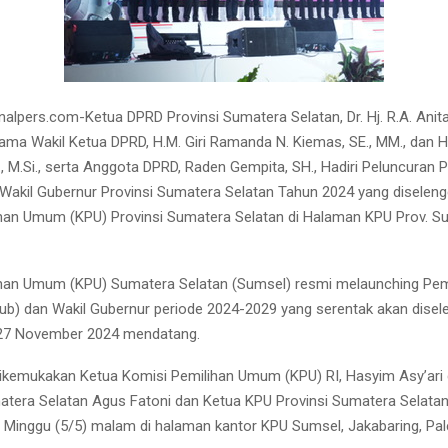
alpers.com-Ketua DPRD Provinsi Sumatera Selatan, Dr. Hj. R.A. Anita
sama Wakil Ketua DPRD, H.M. Giri Ramanda N. Kiemas, SE., MM., dan 
, M.Si., serta Anggota DPRD, Raden Gempita, SH., Hadiri Peluncuran 
Wakil Gubernur Provinsi Sumatera Selatan Tahun 2024 yang diseleng
han Umum (KPU) Provinsi Sumatera Selatan di Halaman KPU Prov. S
han Umum (KPU) Sumatera Selatan (Sumsel) resmi melaunching Pem
gub) dan Wakil Gubernur periode 2024-2029 yang serentak akan dise
 27 November 2024 mendatang.
dikemukakan Ketua Komisi Pemilihan Umum (KPU) RI, Hasyim Asy’ari 
tera Selatan Agus Fatoni dan Ketua KPU Provinsi Sumatera Selatan
 Minggu (5/5) malam di halaman kantor KPU Sumsel, Jakabaring, Pa