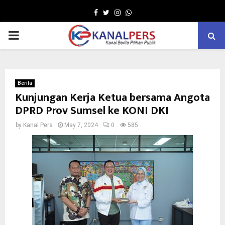
Facebook
Twitter
Instagram
Whatsapp
PRIMARY
MENU
Berita
Kunjungan Kerja Ketua bersama Angota
DPRD Prov Sumsel ke KONI DKI
by
Kanal Pers
May 7, 2024
0
585