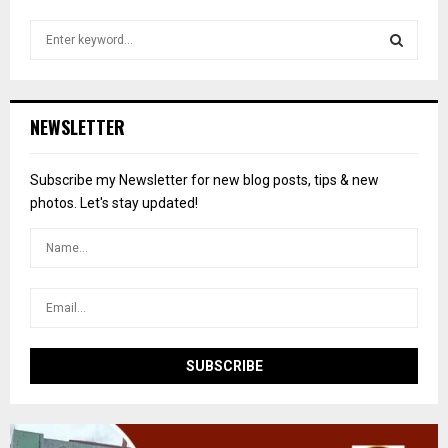
S
e
a
S
r
c
E
NEWSLETTER
h
f
A
o
Subscribe my Newsletter for new blog posts, tips & new
r
R
photos. Let's stay updated!
:
C
H