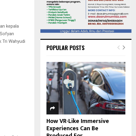
dan kepala
 Sofyan
k Tri Wahyudi
POPULAR POSTS
How VR-Like Immersive
Experiences Can Be
Produced For...