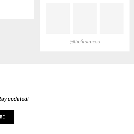
@thefirstmess
stay updated!