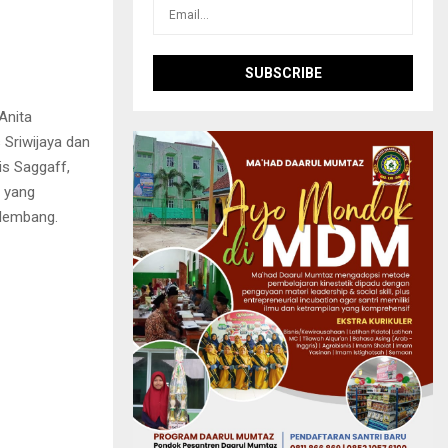
Anita
 Sriwijaya dan
is Saggaff,
, yang
alembang.