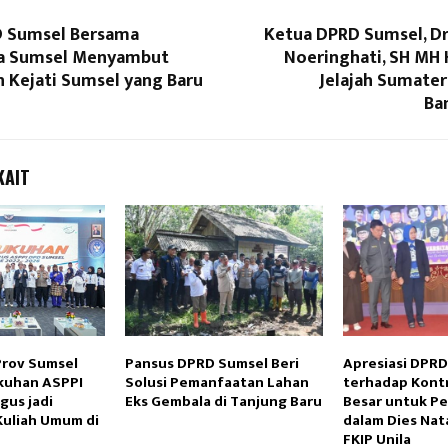
 Sumsel Bersama
Ketua DPRD Sumsel, Dr
a Sumsel Menyambut
Noeringhati, SH MH 
 Kejati Sumsel yang Baru
Jelajah Sumater
Ba
KAIT
Reply
Retweet
Favorite
Reply
R
Prov Sumsel
Pansus DPRD Sumsel Beri
Apresiasi DPR
kuhan ASPPI
Solusi Pemanfaatan Lahan
terhadap Kontr
gus jadi
Eks Gembala di Tanjung Baru
Besar untuk Pe
uliah Umum di
dalam Dies Nata
FKIP Unila