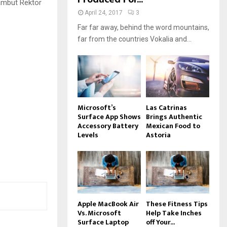
ambut Rektor
April 24, 2017
3
Far far away, behind the word mountains,
far from the countries Vokalia and...
Microsoft’s
Las Catrinas
Surface App Shows
Brings Authentic
Accessory Battery
Mexican Food to
Levels
Astoria
Apple MacBook Air
These Fitness Tips
Vs. Microsoft
Help Take Inches
Surface Laptop
off Your...