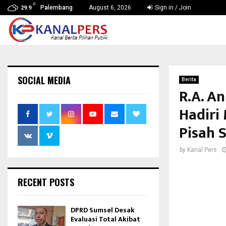
C
Palembang
August 6, 2026
Sign in / Join
29.9
SOCIAL MEDIA
Berita
R.A. A
Hadiri
Pisah 
by
Kanal Pers
RECENT POSTS
DPRD Sumsel Desak
Evaluasi Total Akibat