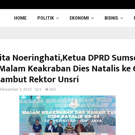
HOME
POLITIK
EKONOMI
BISNIS
nita Noeringhati,Ketua DPRD Sums
 Malam Keakraban Dies Natalis ke 
Sambut Rektor Unsri
November 3, 2023
0
603