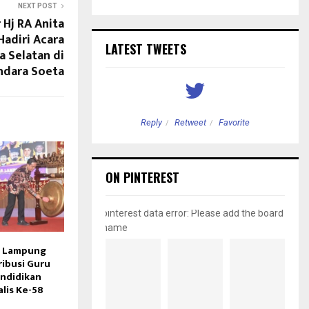
NEXT POST
 Hj RA Anita
Hadiri Acara
LATEST TWEETS
a Selatan di
ndara Soeta
etweet
Favorite
Reply
Retweet
Favorite
ON PINTEREST
pinterest data error: Please add the board
name
D Lampung
ibusi Guru
ndidikan
lis Ke-58