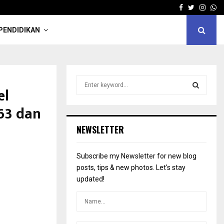
Facebook
Twitter
Insta
Wh
PENDIDIKAN
S
el
e
a
S
63 dan
r
c
E
NEWSLETTER
h
f
A
o
Subscribe my Newsletter for new blog
r
R
posts, tips & new photos. Let's stay
:
updated!
C
H