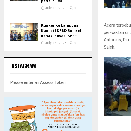
pada PT MHP
July 19, 2026
0
Kunker ke Lampung
Acara tersebut
Komisi I DPRD Sumsel
perwakilan di
Bahas Inovasi SPBE
Antonius, Dir
July 18, 2026
0
Saleh.
INSTAGRAM
Please enter an Access Token