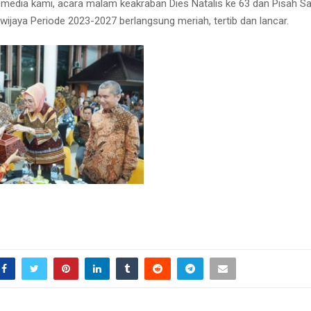
 media kami, acara malam keakraban Dies Natalis ke 63 dan Pisah S
iwijaya Periode 2023-2027 berlangsung meriah, tertib dan lancar.