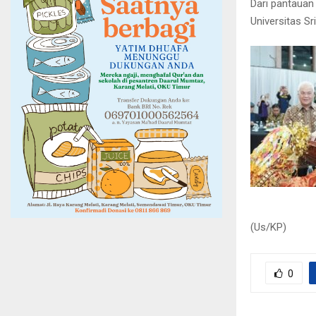
Dari pantauan
Universitas Sr
(Us/KP)
0