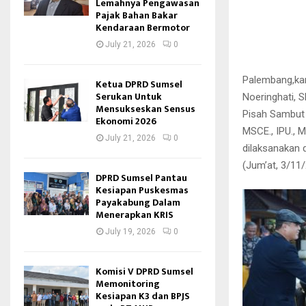
Lemahnya Pengawasan
Pajak Bahan Bakar
Kendaraan Bermotor
July 21, 2026
0
Palembang,kan
Ketua DPRD Sumsel
Serukan Untuk
Noeringhati, S
Mensukseskan Sensus
Pisah Sambut R
Ekonomi 2026
MSCE., IPU., M
July 21, 2026
0
dilaksanakan 
(Jum’at, 3/11
DPRD Sumsel Pantau
Kesiapan Puskesmas
Payakabung Dalam
Menerapkan KRIS
July 19, 2026
0
Komisi V DPRD Sumsel
Memonitoring
Kesiapan K3 dan BPJS