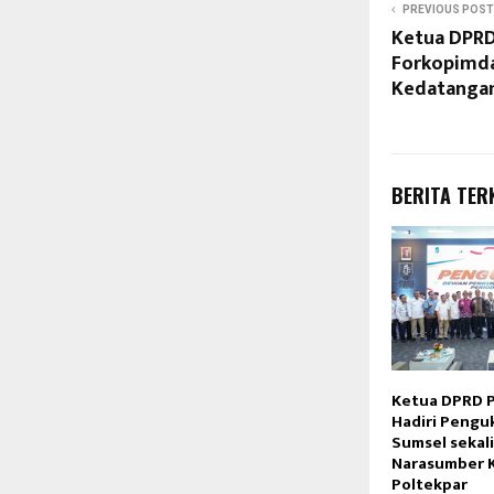
PREVIOUS POST
Ketua DPRD
Forkopimd
Kedatangan
BERITA TER
Ketua DPRD 
Hadiri Pengu
Sumsel sekali
Narasumber K
Poltekpar