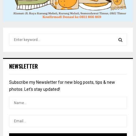
S
e
a
S
r
c
E
NEWSLETTER
h
f
A
o
Subscribe my Newsletter for new blog posts, tips & new
r
R
photos. Let's stay updated!
:
C
H