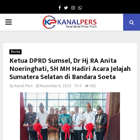
Facebook
Twitter
Instagram
Whatsapp
PRIMARY
MENU
Berita
Ketua DPRD Sumsel, Dr Hj RA Anita
Noeringhati, SH MH Hadiri Acara Jelajah
Sumatera Selatan di Bandara Soeta
by
Kanal Pers
November 6, 2023
0
582