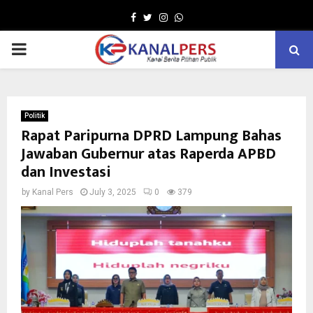
Facebook
Twitter
Instagram
Whatsapp
PRIMARY
MENU
Politik
Rapat Paripurna DPRD Lampung Bahas
Jawaban Gubernur atas Raperda APBD
dan Investasi
by
Kanal Pers
July 3, 2025
0
379