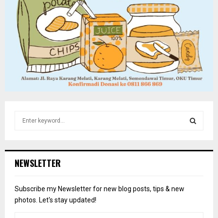
S
e
a
S
r
c
E
NEWSLETTER
h
f
A
o
Subscribe my Newsletter for new blog posts, tips & new
r
R
photos. Let's stay updated!
: