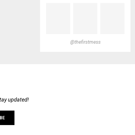
@thefirstmess
stay updated!