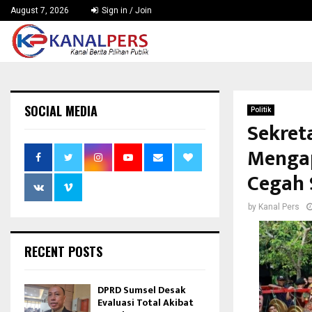
August 7, 2026
Sign in / Join
SOCIAL MEDIA
Politik
Sekret
Mengap
Cegah 
by
Kanal Pers
RECENT POSTS
DPRD Sumsel Desak
Evaluasi Total Akibat