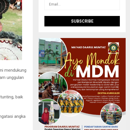
uni mendukung
ram unggulan
unting, baik
gatasi angka