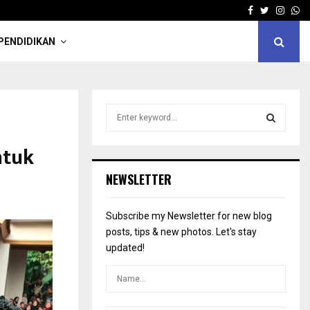
Facebook
Twitter
Insta
Wh
PENDIDIKAN
S
e
a
S
ntuk
r
c
E
NEWSLETTER
h
f
A
o
Subscribe my Newsletter for new blog
r
R
posts, tips & new photos. Let's stay
:
updated!
C
H