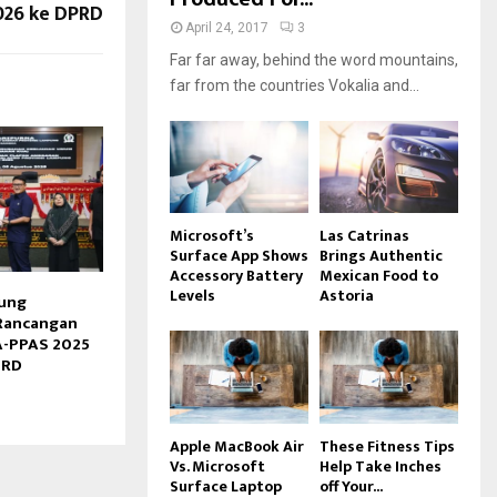
026 ke DPRD
April 24, 2017
3
Far far away, behind the word mountains,
far from the countries Vokalia and...
Microsoft’s
Las Catrinas
Surface App Shows
Brings Authentic
Accessory Battery
Mexican Food to
Levels
Astoria
ung
Rancangan
A-PPAS 2025
PRD
Apple MacBook Air
These Fitness Tips
Vs. Microsoft
Help Take Inches
Surface Laptop
off Your...