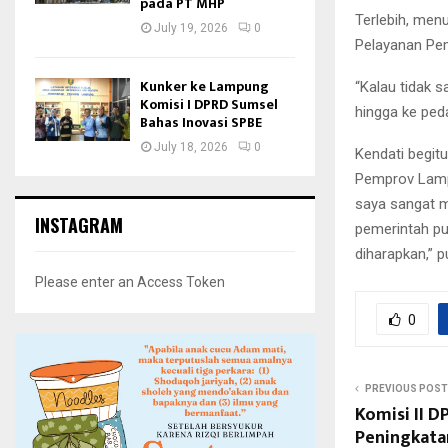
pada PT MHP
Terlebih, men
July 19, 2026
0
Pelayanan Pem
Kunker ke Lampung
“Kalau tidak 
Komisi I DPRD Sumsel
hingga ke pe
Bahas Inovasi SPBE
July 18, 2026
0
Kendati begitu
Pemprov Lamp
saya sangat m
INSTAGRAM
pemerintah p
diharapkan,” 
Please enter an Access Token
0
PREVIOUS POST
Komisi II 
Peningkat