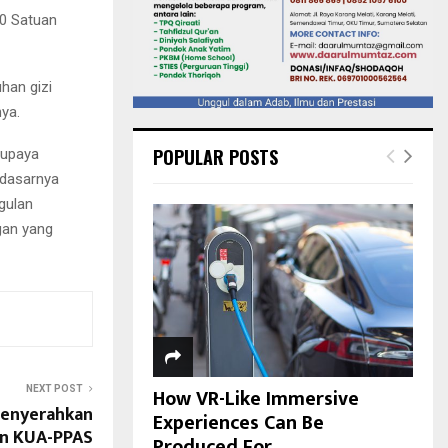
00 Satuan
han gizi
ya.
POPULAR POSTS
 upaya
 dasarnya
gulan
gan yang
How VR-Like Immersive
NEXT POST
enyerahkan
Experiences Can Be
an KUA-PPAS
Produced For...