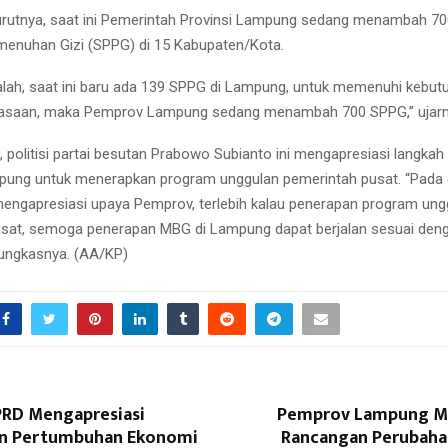
urutnya, saat ini Pemerintah Provinsi Lampung sedang menambah 7
enuhan Gizi (SPPG) di 15 Kabupaten/Kota.
salah, saat ini baru ada 139 SPPG di Lampung, untuk memenuhi kebutu
dasaan, maka Pemprov Lampung sedang menambah 700 SPPG,” ujarn
, politisi partai besutan Prabowo Subianto ini mengapresiasi langkah
ung untuk menerapkan program unggulan pemerintah pusat. “Pada
engapresiasi upaya Pemprov, terlebih kalau penerapan program ung
usat, semoga penerapan MBG di Lampung dapat berjalan sesuai den
pungkasnya. (AA/KP)
DPRD Mengapresiasi
Pemprov Lampung M
an Pertumbuhan Ekonomi
Rancangan Perubah