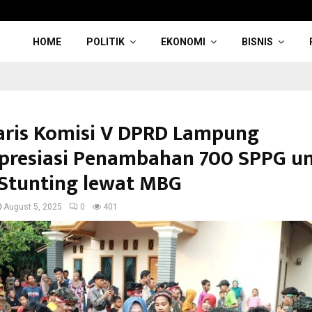
HOME
POLITIK
EKONOMI
BISNIS
aris Komisi V DPRD Lampung
resiasi Penambahan 700 SPPG u
Stunting lewat MBG
August 5, 2025
0
401