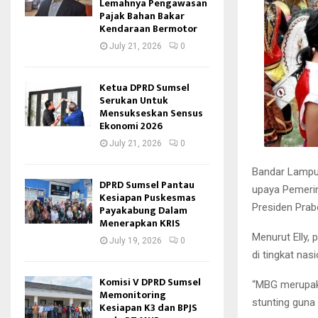
Lemahnya Pengawasan
Pajak Bahan Bakar
Kendaraan Bermotor
July 21, 2026
0
Ketua DPRD Sumsel
Serukan Untuk
Mensukseskan Sensus
Ekonomi 2026
July 21, 2026
0
Bandar Lampu
DPRD Sumsel Pantau
upaya Pemeri
Kesiapan Puskesmas
Presiden Prab
Payakabung Dalam
Menerapkan KRIS
Menurut Elly,
July 19, 2026
0
di tingkat nas
Komisi V DPRD Sumsel
“MBG merupak
Memonitoring
stunting guna
Kesiapan K3 dan BPJS