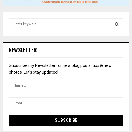
S
e
a
S
r
c
E
NEWSLETTER
h
f
A
o
Subscribe my Newsletter for new blog posts, tips & new
r
R
photos. Let's stay updated!
:
C
H