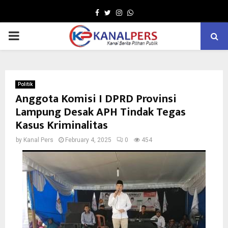
Facebook
Twitter
Instagram
Whatsapp
PRIMARY
MENU
Politik
Anggota Komisi I DPRD Provinsi
Lampung Desak APH Tindak Tegas
Kasus Kriminalitas
by
Kanal Pers
February 4, 2025
0
454