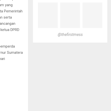
rum yang
rta Pemerintah
n serta
rancangan
s ketua DPRD
@thefirstmess
apemperda
ernur Sumatera
ari