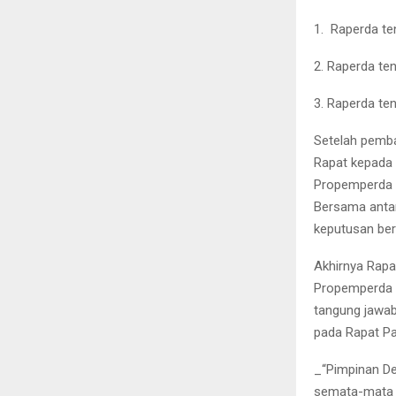
1.
Raperda t
2. Raperda te
3. Raperda te
Setelah pemba
Rapat kepada 
Propemperda t
Bersama antar
keputusan ber
Akhirnya Rapa
Propemperda 
tangung jawab
pada Rapat Pa
_“Pimpinan D
semata-mata