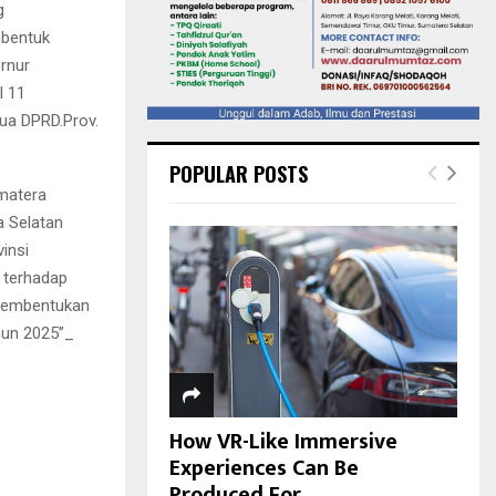
g
bentuk
rnur
l 11
ua DPRD.Prov.
POPULAR POSTS
matera
a Selatan
insi
 terhadap
 Pembentukan
hun 2025”_
How VR-Like Immersive
Experiences Can Be
Produced For...