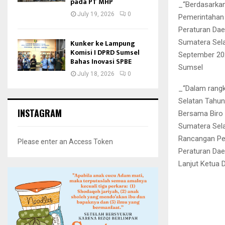
pada PT MHP
_“Berdasarka
July 19, 2026
0
Pemerintahan
Peraturan Dae
Sumatera Sela
Kunker ke Lampung
Komisi I DPRD Sumsel
September 20
Bahas Inovasi SPBE
Sumsel
July 18, 2026
0
_“Dalam rang
Selatan Tahun
INSTAGRAM
Bersama Biro
Sumatera Sel
Rancangan Pe
Please enter an Access Token
Peraturan Dae
Lanjut Ketua 