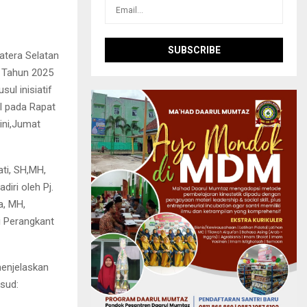
tera Selatan
 Tahun 2025
ul inisiatif
l pada Rapat
ini,Jumat
ati, SH,MH,
iri oleh Pj.
a, MH,
si Perangkant
menjelaskan
sud: