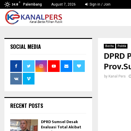
C
Palembang
August 7, 2026
Sign in / Join
34.8
SOCIAL MEDIA
Berita
Politik
DPRD P
Prov.S
by
Kanal Pers
RECENT POSTS
DPRD Sumsel Desak
Evaluasi Total Akibat