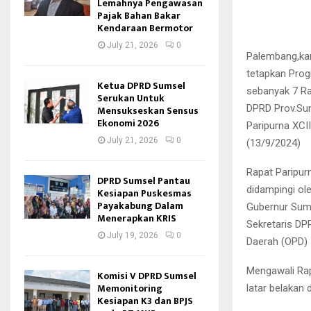
Lemahnya Pengawasan
Pajak Bahan Bakar
Kendaraan Bermotor
July 21, 2026
0
Palembang,ka
tetapkan Pro
Ketua DPRD Sumsel
sebanyak 7 Ran
Serukan Untuk
DPRD Prov.Sum
Mensukseskan Sensus
Ekonomi 2026
Paripurna XCI
July 21, 2026
0
(13/9/2024)
Rapat Paripur
DPRD Sumsel Pantau
didampingi ole
Kesiapan Puskesmas
Payakabung Dalam
Gubernur Sumse
Menerapkan KRIS
Sekretaris DPR
July 19, 2026
0
Daerah (OPD) 
Mengawali Rap
Komisi V DPRD Sumsel
Memonitoring
latar belakan
Kesiapan K3 dan BPJS