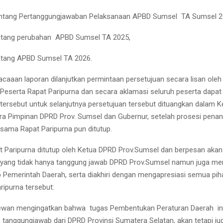
entang Pertanggungjawaban Pelaksanaan APBD Sumsel
TA Sumsel 2
ntang perubahan
APBD Sumsel TA 2025,
ntang APBD Sumsel TA 2026.
caaan laporan dilanjutkan permintaan persetujuan secara lisan oleh
Reply
Retweet
Favorite
Reply
R
Peserta Rapat Paripurna dan secara aklamasi seluruh peserta dapat
ersebut untuk selanjutnya persetujuan tersebut dituangkan dalam 
a Pimpinan DPRD Prov. Sumsel dan Gubernur, setelah prosesi pena
sama Rapat Paripurna pun ditutup.
t Paripurna ditutup oleh Ketua DPRD Prov.Sumsel dan berpesan akan
yang tidak hanya tanggung jawab DPRD Prov.Sumsel namun juga me
 Pemerintah Daerah, serta diakhiri dengan mengapresiasi semua pih
ripurna tersebut:
ewan mengingatkan bahwa
tugas Pembentukan Peraturan Daerah
in
tanggungjawab dari DPRD Provinsi Sumatera Selatan, akan tetapi j