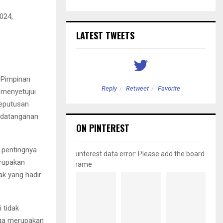
024,
LATEST TWEETS
 Pimpinan
etweet
Favorite
Reply
Retweet
Favorite
 menyetujui
Keputusan
ndatanganan
ON PINTEREST
 pentingnya
pinterest data error: Please add the board
rupakan
name
ak yang hadir
i tidak
uga merupakan