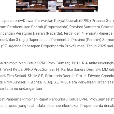
nalpers.com—Dewan Perwakilan Rakyat Daerah (DPRD) Provinsi Suma
gram Pembentukan Daerah (Proprmperda) Provinsi Sumatera Selatan
cangan Peraturan Daerah (Raperda), terdiri dari 4 (empat) Raperda us
sel, dan 3 (tiga) Raperda usul Pemerintah Provinsi (Pemrov) Sumse
I (92) Agenda Penetapan Propemperda Prov.Sumsel Tahun 2025 hari 
na dipimpin oleh Ketua DPRD Prov. Sumsel;
Dr. Hj. R.A.Anita Noeringh
h Wakil Ketua DPRD Prov.Sumsel; Hj. Kartika Sandra Desi, SH, MM dihad
l; Elen Setiadi, SH, M.S.E, Sekretaris Daerah; Drs. H. Edward Chandr
D Prov.Sumsel; H. Aprizal. S.Ag, S.E, M.Si, Para Perwakilan Organisa
serta tamu undangan lain.
at Paripurna Pimpinan Rapat Paripurna / Ketua DPRD Prov.Sumsel 
 dan proses yang telah dilalui dalampembentukan Propemperda dimak