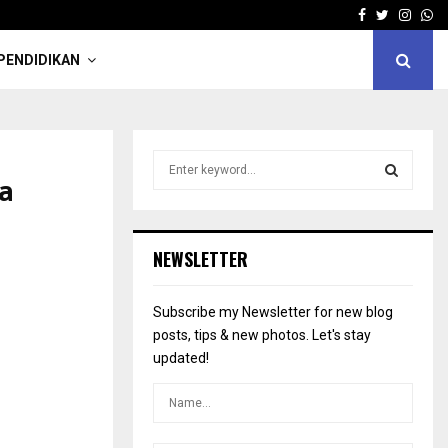
Facebook
Twitter
Insta
Wh
PENDIDIKAN
S
a
e
a
S
r
c
E
NEWSLETTER
h
f
A
o
Subscribe my Newsletter for new blog
r
R
posts, tips & new photos. Let's stay
:
updated!
C
H