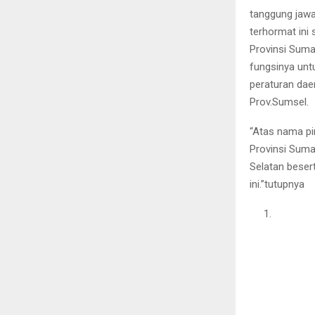
tanggung jawa
terhormat ini
Provinsi Suma
fungsinya un
peraturan daer
Prov.Sumsel.
“Atas nama p
Provinsi Suma
Selatan beser
ini.”tutupnya