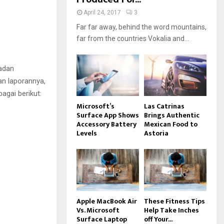
April 24, 2017
3
Far far away, behind the word mountains,
far from the countries Vokalia and...
adan
n laporannya,
agai berikut:
Microsoft’s
Las Catrinas
Surface App Shows
Brings Authentic
Accessory Battery
Mexican Food to
Levels
Astoria
Apple MacBook Air
These Fitness Tips
Vs. Microsoft
Help Take Inches
Surface Laptop
off Your...