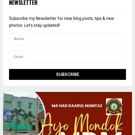
E
NEWSLETTER
h
f
A
o
Subscribe my Newsletter for new blog posts, tips & new
r
R
photos. Let's stay updated!
:
C
H