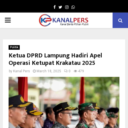
Facebook
Twitter
Instagram
Whatsapp
PRIMARY
MENU
Politik
Ketua DPRD Lampung Hadiri Apel
Operasi Ketupat Krakatau 2025
by
Kanal Pers
March 18, 2025
0
479