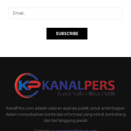
KanalPers.com adalah saluran aspirasi publik untuk ambil bagian
dalam menyebarkan berita dan informasi yang netral, berimbang
dan bertanggung jawab
Contact us:
kanalpers@gmail.com