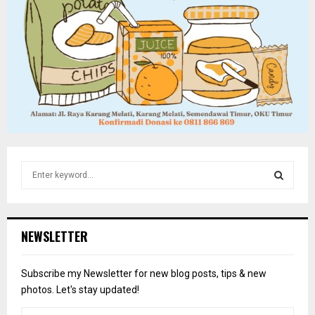
S
e
a
S
r
c
E
NEWSLETTER
h
f
A
o
Subscribe my Newsletter for new blog posts, tips & new
r
R
photos. Let's stay updated!
: