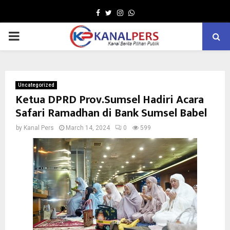
Facebook
Twitter
Instagram
Whatsapp
PRIMARY
MENU
Uncategorized
Ketua DPRD Prov.Sumsel Hadiri Acara
Safari Ramadhan di Bank Sumsel Babel
by
Kanal Pers
March 14, 2024
0
599