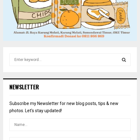
S
e
a
S
r
c
E
NEWSLETTER
h
f
A
o
Subscribe my Newsletter for new blog posts, tips & new
r
R
photos. Let's stay updated!
:
C
H