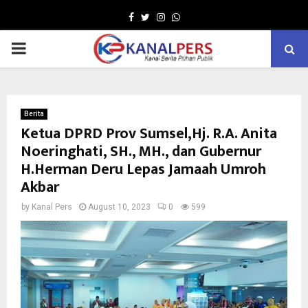
Facebook
Twitter
Instagram
Whatsapp
PRIMARY
MENU
Berita
Ketua DPRD Prov Sumsel,Hj. R.A. Anita
Noeringhati, SH., MH., dan Gubernur
H.Herman Deru Lepas Jamaah Umroh
Akbar
by
Kanal Pers
August 10, 2023
0
599